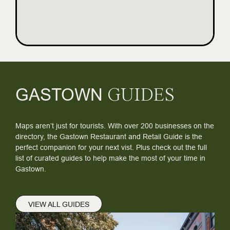
online/350-huf-kaszinok/
címen.
Ez több mint egy étkezési élmény, egy letűnt kor és a
modern online szórakoztatás ötvözete. Lazítson a Six
Acresben egy hosszú nap után, és szövjön egy érdekes
történetet online játékélményeibe. A gasztronómia és az
adrenalinnal teli játékok keveréke teszi a Six Acres-t olyan
egyedivé és vonzóvá.
GASTOWN
GUIDES
Maps aren’t just for tourists. With over 200 businesses on the
directory, the Gastown Restaurant and Retail Guide is the
perfect companion for your next vist. Plus check out the full
list of curated guides to help make the most of your time in
Gastown.
VIEW ALL GUIDES