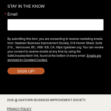
STAY IN THE KNOW
Email
By submitting this form, you are consenting to receive marketing emails
from: Gastown Business Improvement Society, 318 Homer Street, Suite
210, , Vancouver, BC, V6B 1E8, CA, https://gastown.org. You can revoke
your consent to receive emails at any time by using the
SafeUnsubscribe® link, found at the bottom of every email.
Emails are
serviced by Constant Contact.
SIGN UP!
2026 @ GASTOWN BUSINESS IMPROVEMENT SOCIETY.
PRIVACY POLICY